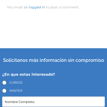
You must be
logged in
to post a comment.
Solicítanos más información sin compromiso
¿En que estas interesado?
CURSOS
MASTER
N
o