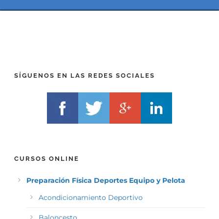
(
*
P
(
R
T
E
E
F
L
I
F
X
)
)
*
SÍGUENOS EN LAS REDES SOCIALES
*
CURSOS ONLINE
Preparación Física Deportes Equipo y Pelota
Acondicionamiento Deportivo
Baloncesto