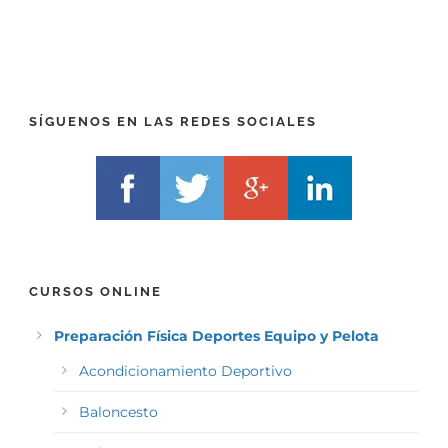
R
T
E
E
F
L
I
F
X
)
)
*
SÍGUENOS EN LAS REDES SOCIALES
*
CURSOS ONLINE
Preparación Física Deportes Equipo y Pelota
Acondicionamiento Deportivo
Baloncesto