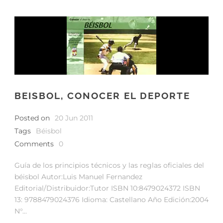
BEISBOL, CONOCER EL DEPORTE
Posted on
20 Jun 2011
Tags
Béisbol
Comments
0
Guía de los principios técnicos y las reglas oficiales del
béisbol Autor:Luis Manuel Fernandez
Editorial/Distribuidor:Tutor ISBN 10:8479024372 ISBN
13: 9788479024376 Idioma: Castellano Año Edición:2004
N°...