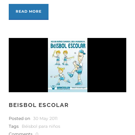
READ MORE
BEISBOL ESCOLAR
Posted on
30 May 2011
Tags
Béisbol para niños
Comments
0