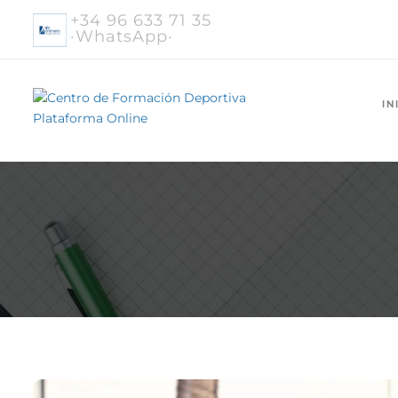
+34 96 633 71 35
·WhatsApp·
IN