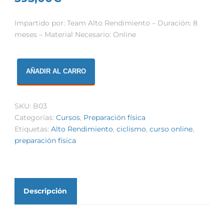
Impartido por: Team Alto Rendimiento – Duración: 8
meses – Material Necesario: Online
Curso
AÑADIR AL CARRO
preparación
física
de
SKU:
B03
ciclismo
Categorías:
Cursos
,
Preparación física
cantidad
Etiquetas:
Alto Rendimiento
,
ciclismo
,
curso online
,
preparación física
Descripción