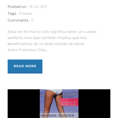
Posted on
19 Jul 2011
Tags
Fitness
Comments
0
Estar en forma no sólo significa tener un cuerpo
perfecto sino que también implica que nos
beneficiemos de un buen estado de salud
Autor:Francisco Diaz...
READ MORE