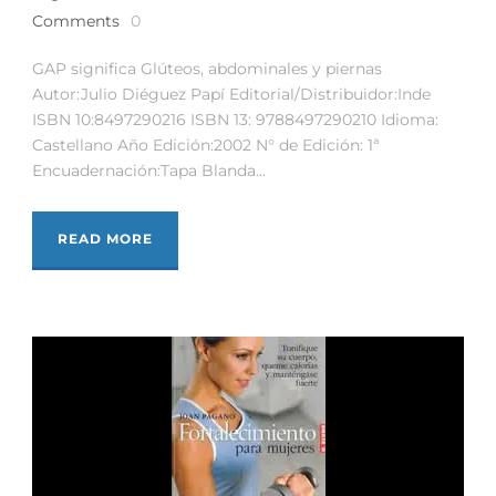
Comments
0
GAP significa Glúteos, abdominales y piernas
Autor:Julio Diéguez Papí Editorial/Distribuidor:Inde
ISBN 10:8497290216 ISBN 13: 9788497290210 Idioma:
Castellano Año Edición:2002 N° de Edición: 1ª
Encuadernación:Tapa Blanda...
READ MORE