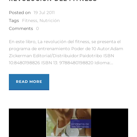
Posted on
19 Jul 2011
Tags
Fitness
,
Nutrición
Comments
0
En este libro, La revolución del fitness, se presenta el
programa de entrenamiento Poder de 10 Autor:Adam
Zickerman Editorial/Distribuidor:Paidotribo ISBN
10:8480198826 ISBN 13: 9788480198820 Idioma:...
READ MORE