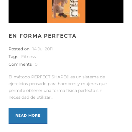
EN FORMA PERFECTA
Posted on
14 Jul 2011
Tags
Fitness
Comments
0
El método PERFECT SHAPE® es un sistema de
ejercicios pensado para hombres y mujeres que
permite obtener una forma física perfecta sin
necesidad de utilizar...
READ MORE