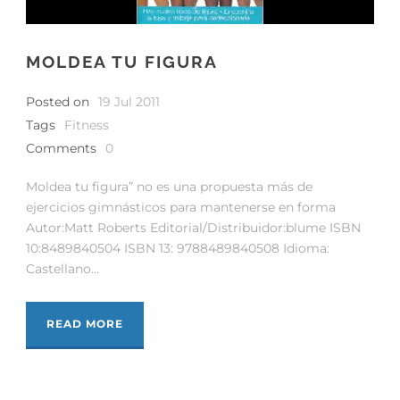
MOLDEA TU FIGURA
Posted on
19 Jul 2011
Tags
Fitness
Comments
0
Moldea tu figura” no es una propuesta más de
ejercicios gimnásticos para mantenerse en forma
Autor:Matt Roberts Editorial/Distribuidor:blume ISBN
10:8489840504 ISBN 13: 9788489840508 Idioma:
Castellano...
READ MORE