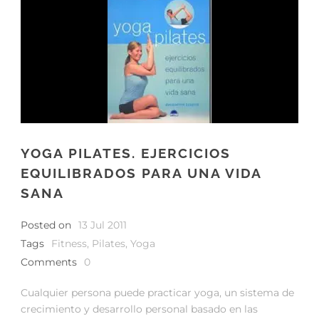
YOGA PILATES. EJERCICIOS
EQUILIBRADOS PARA UNA VIDA
SANA
Posted on
13 Jul 2011
Tags
Fitness
,
Pilates
,
Yoga
Comments
0
Cualquier persona puede practicar yoga, un sistema de
crecimiento y desarrollo personal basado en las