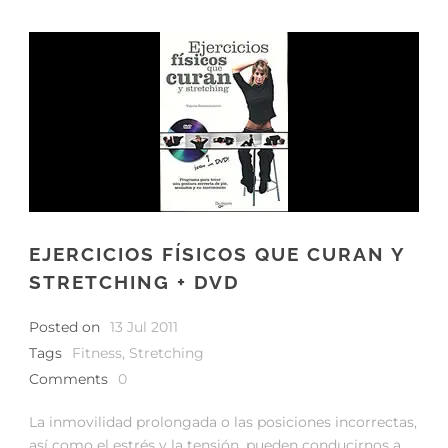
EJERCICIOS FÍSICOS QUE CURAN Y
STRETCHING + DVD
Posted on
13 Jul 2011
Tags
Fitness
,
Stretching
Comments
0
La inmovilidad prolongada o las posiciones incorrectas,
así como el estrés y la tensión, pueden conducirnos a