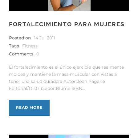
FORTALECIMIENTO PARA MUJERES
Posted on
14 Jul 2011
Tags
Fitness
Comments
0
El fortalecimiento es el único ejercicio que realmente
moldea y mantiene la masa muscular con vistas a
tener una salud duradera Autor:Joan Pagano
Editorial/Distribuidor:Blume ISBN...
READ MORE