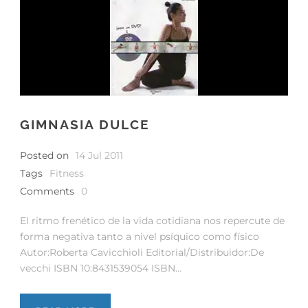
GIMNASIA DULCE
Posted on
14 Jul 2011
Tags
Fitness
Comments
0
El ritmo frenético de la vida cotidiana nos repercute de
forma negativa tanto a nivel psíquico como físico
Autor:Roberta Cavicchioli Editorial/Distribuidor:De
vecchi ISBN 10:8431539054 ISBN...