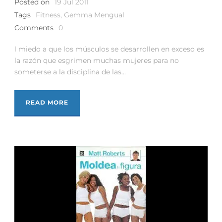
Posted on
19 Jul 2011
Tags
Fitness
,
Gemma Mengual
Comments
0
l miedo a que los músculos se desarrollen en exceso es
la razón que esgrimen muchas mujeres para no
someterse a la disciplina de las...
READ MORE