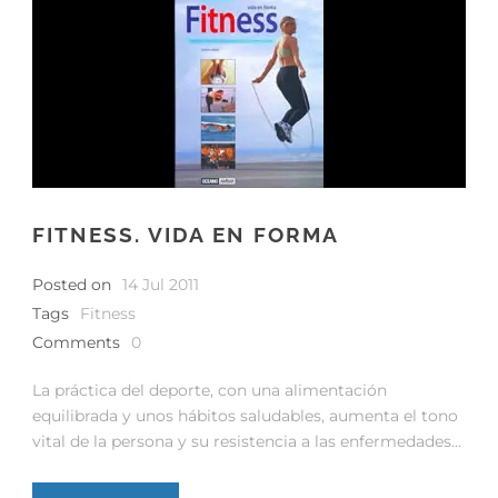
FITNESS. VIDA EN FORMA
Posted on
14 Jul 2011
Tags
Fitness
Comments
0
La práctica del deporte, con una alimentación
equilibrada y unos hábitos saludables, aumenta el tono
vital de la persona y su resistencia a las enfermedades...