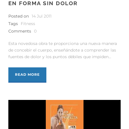
EN FORMA SIN DOLOR
Posted on
14 Jul 2011
Tags
Fitness
Comments
0
Esta novedosa obra te proporciona una nueva manera
de concebir el cuerpo, enseñándote a comprender las
fuentes de dolor y los puntos débiles que impiden...
READ MORE