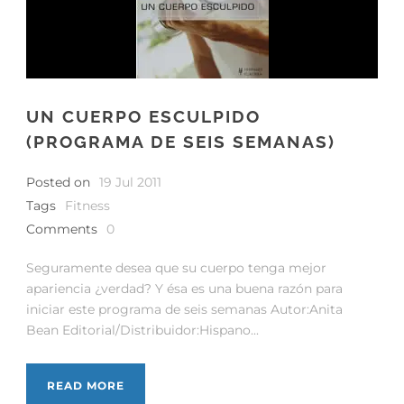
UN CUERPO ESCULPIDO
(PROGRAMA DE SEIS SEMANAS)
Posted on
19 Jul 2011
Tags
Fitness
Comments
0
Seguramente desea que su cuerpo tenga mejor
apariencia ¿verdad? Y ésa es una buena razón para
iniciar este programa de seis semanas Autor:Anita
Bean Editorial/Distribuidor:Hispano...
READ MORE