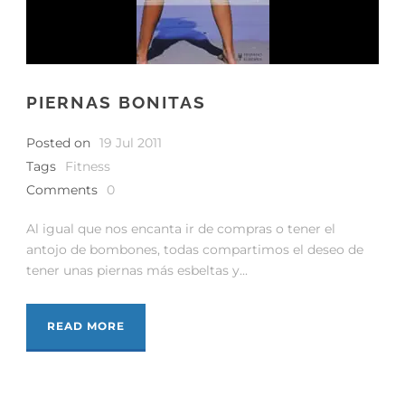
PIERNAS BONITAS
Posted on
19 Jul 2011
Tags
Fitness
Comments
0
Al igual que nos encanta ir de compras o tener el
antojo de bombones, todas compartimos el deseo de
tener unas piernas más esbeltas y...
READ MORE