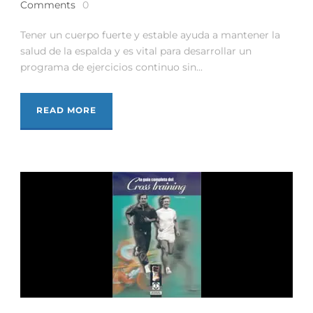
Comments
0
Tener un cuerpo fuerte y estable ayuda a mantener la
salud de la espalda y es vital para desarrollar un
programa de ejercicios continuo sin...
READ MORE