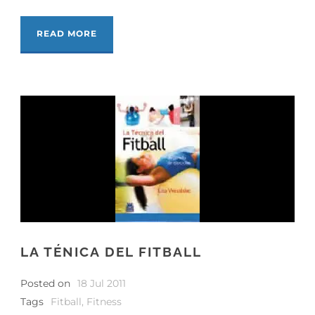
READ MORE
LA TÉNICA DEL FITBALL
Posted on
18 Jul 2011
Tags
Fitball
,
Fitness