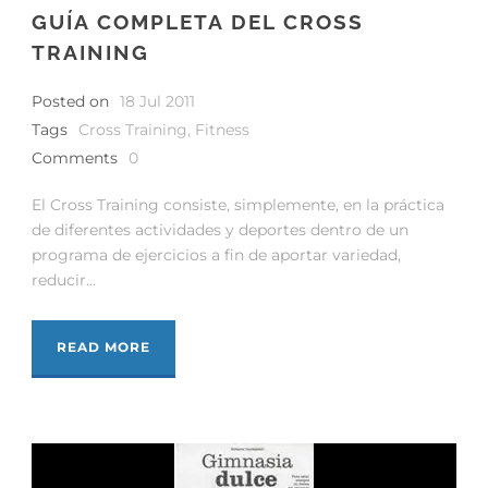
GUÍA COMPLETA DEL CROSS
TRAINING
Posted on
18 Jul 2011
Tags
Cross Training
,
Fitness
Comments
0
El Cross Training consiste, simplemente, en la práctica
de diferentes actividades y deportes dentro de un
programa de ejercicios a fin de aportar variedad,
reducir...
READ MORE