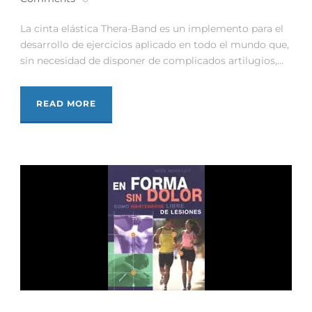
La cinta elástica Thera-Band es un implemento para el
desarrollo de ejercicios aplicado en todo el mundo que,
sin necesidad de disponer de complicados artilugios,...
READ MORE