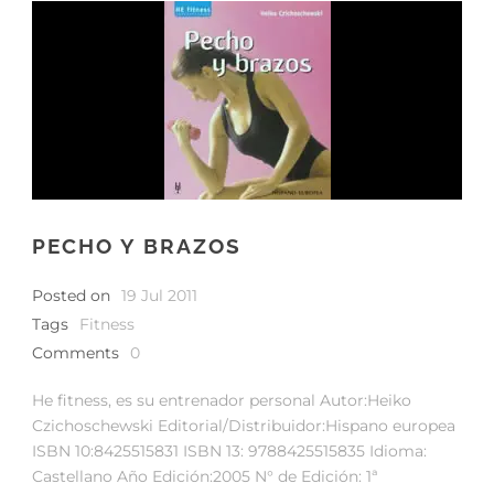
PECHO Y BRAZOS
Posted on
19 Jul 2011
Tags
Fitness
Comments
0
He fitness, es su entrenador personal Autor:Heiko
Czichoschewski Editorial/Distribuidor:Hispano europea
ISBN 10:8425515831 ISBN 13: 9788425515835 Idioma:
Castellano Año Edición:2005 N° de Edición: 1ª