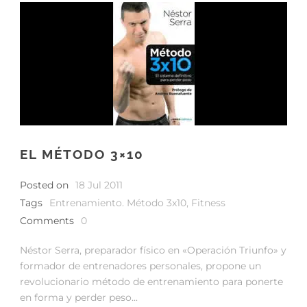
EL MÉTODO 3×10
Posted on
18 Jul 2011
Tags
Entrenamiento. Método 3x10
,
Fitness
Comments
0
Néstor Serra, preparador físico en «Operación Triunfo» y
formador de entrenadores personales, propone un
revolucionario método de entrenamiento para ponerte
en forma y perder peso...