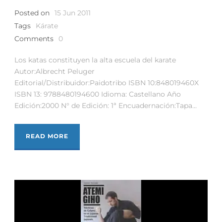
Posted on
15 Jun 2011
Tags
Kárate
Comments
0
Los katas constituyen la alta escuela del karate
Autor:Albrecht Peluger
Editorial/Distribuidor:Paidotribo ISBN 10:848019460X
ISBN 13: 9788480194600 Idioma: Castellano Año
Edición:2000 N° de Edición: 1ª Encuadernación:Tapa...
READ MORE