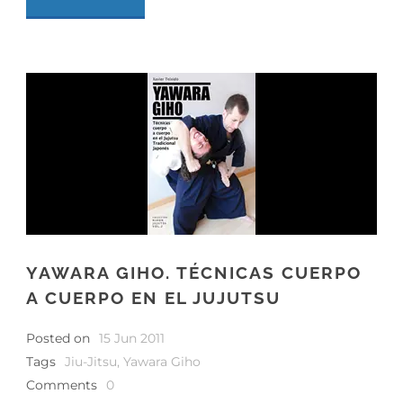
YAWARA GIHO. TÉCNICAS CUERPO
A CUERPO EN EL JUJUTSU
Posted on
15 Jun 2011
Tags
Jiu-Jitsu
,
Yawara Giho
Comments
0