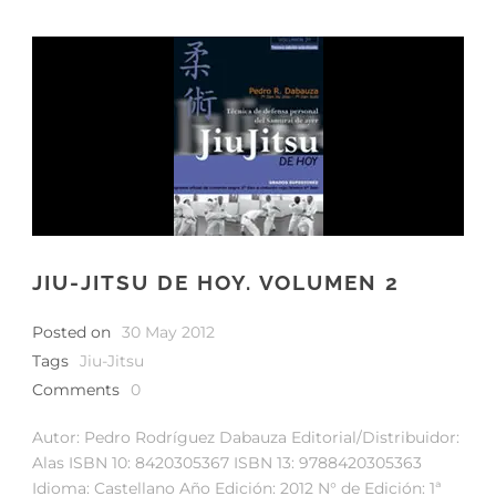
JIU-JITSU DE HOY. VOLUMEN 2
Posted on
30 May 2012
Tags
Jiu-Jitsu
Comments
0
Autor: Pedro Rodríguez Dabauza Editorial/Distribuidor:
Alas ISBN 10: 8420305367 ISBN 13: 9788420305363
Idioma: Castellano Año Edición: 2012 N° de Edición: 1ª