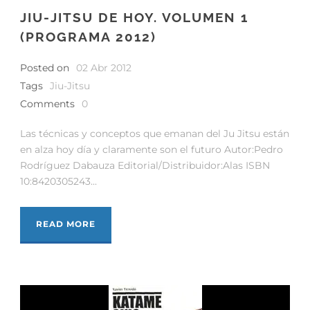
JIU-JITSU DE HOY. VOLUMEN 1
(PROGRAMA 2012)
Posted on
02 Abr 2012
Tags
Jiu-Jitsu
Comments
0
Las técnicas y conceptos que emanan del Ju Jitsu están
en alza hoy día y claramente son el futuro Autor:Pedro
Rodríguez Dabauza Editorial/Distribuidor:Alas ISBN
10:8420305243...
READ MORE