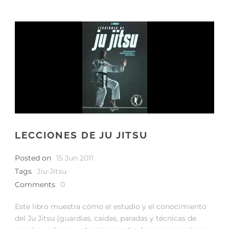
LECCIONES DE JU JITSU
Posted on
15 Jun 2011
Tags
Jiu-Jitsu
Comments
0
Este libro muestra cómo el estudio y el conocimiento
del Ju Jitsu (guardias, caídas, paradas y técnicas de