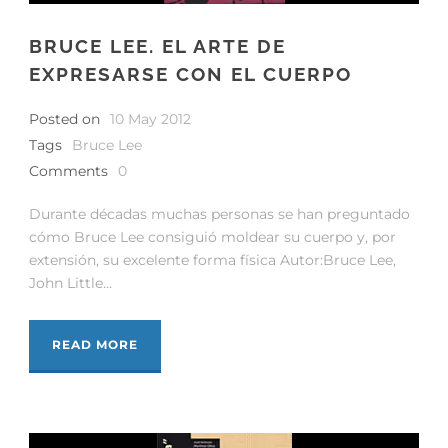
BRUCE LEE. EL ARTE DE
EXPRESARSE CON EL CUERPO
Posted on
10 May 2012
Tags
Bruce Lee
Comments
0
Durante décadas muchas personas se han preguntado
cómo Bruce Lee consiguió moldear su cuerpo y, por
extensión, su excelente forma física Autor:Bruce Lee,
John Little...
READ MORE