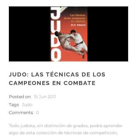
JUDO: LAS TÉCNICAS DE LOS
CAMPEONES EN COMBATE
Posted on
15 Jun 2011
Tags
Judo
Comments
0
Todo judoka, sin distinción de grados, podrá aprender
algo de esta colección de técnicas de competición,