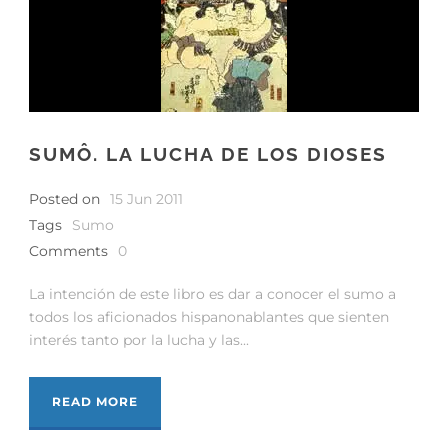
SUMÔ. LA LUCHA DE LOS DIOSES
Posted on
15 Jun 2011
Tags
Sumo
Comments
0
La intención de este libro es dar a conocer el sumo a
todos los aficionados hispanonablantes que sienten
interés tanto por la lucha y las...
READ MORE