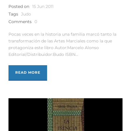
Posted on
15 Jun 2011
Tags
Judo
Comments
0
Pocas veces en la historia una familia marcó tanto la
transformación de las Artes Marciales como la que
protagoniza este libro Autor:Marcelo Alonso
Editorial/Distribuidor:Budo ISBN...
READ MORE