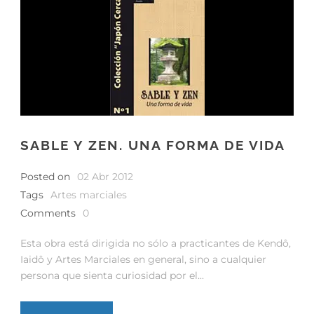
SABLE Y ZEN. UNA FORMA DE VIDA
Posted on
02 Abr 2012
Tags
Artes marciales
Comments
0
Esta obra está dirigida no sólo a practicantes de Kendô,
Iaidô y Artes Marciales en general, sino a cualquier
persona que sienta curiosidad por el...