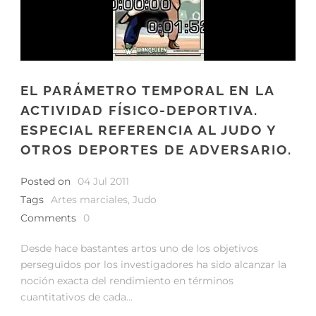
EL PARÁMETRO TEMPORAL EN LA
ACTIVIDAD FÍSICO-DEPORTIVA.
ESPECIAL REFERENCIA AL JUDO Y
OTROS DEPORTES DE ADVERSARIO.
Posted on
04 Jul 2011
Tags
Artes marciales
,
Judo
Comments
0
Desde hace bastantes artos uno de los objetivos
perseguidos por los investigadores ha sido alcanzar la
noción exacta del rendimiento en términos
cuantitativos de cada...