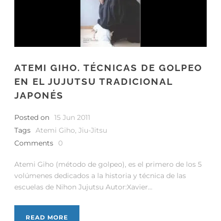
ATEMI GIHO. TÉCNICAS DE GOLPEO
EN EL JUJUTSU TRADICIONAL
JAPONÉS
Posted on
15 Jun 2011
Tags
Atemi Giho
,
Jiu-Jitsu
Comments
0
Atemi Giho (método de golpeo), es el primero de los 5
volúmenes dedicados a la historia y técnica de las
escuelas de Nihon Jujutsu Autor:Xavier...
READ MORE