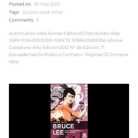
Posted on
30 May 2012
Tags
Jiu-jitsu para niños
Comments
0
Autor:Carlos Alba Alonso Editorial/Distribuidor:Alas
ISBN 10:8420305359 ISBN 13: 9788420305356 Idioma:
Castellano Año Edición:2012 N° de Edición: 1ª
Encuadernación:Rústica Formato:– Páginas:72 Comprar
libro