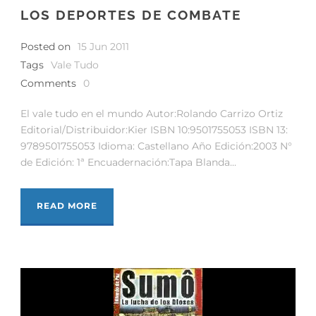
LOS DEPORTES DE COMBATE
Posted on
15 Jun 2011
Tags
Vale Tudo
Comments
0
El vale tudo en el mundo Autor:Rolando Carrizo Ortiz
Editorial/Distribuidor:Kier ISBN 10:9501755053 ISBN 13:
9789501755053 Idioma: Castellano Año Edición:2003 N°
de Edición: 1ª Encuadernación:Tapa Blanda...
READ MORE