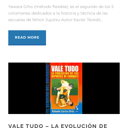
Yawara Giho (método flexible), es el segundo de los 5
volúmenes dedicados a la historia y técnica de las
escuelas de Nihon Jujutsu Autor:Xavier Teixidó...
READ MORE
VALE TUDO – LA EVOLUCIÓN DE