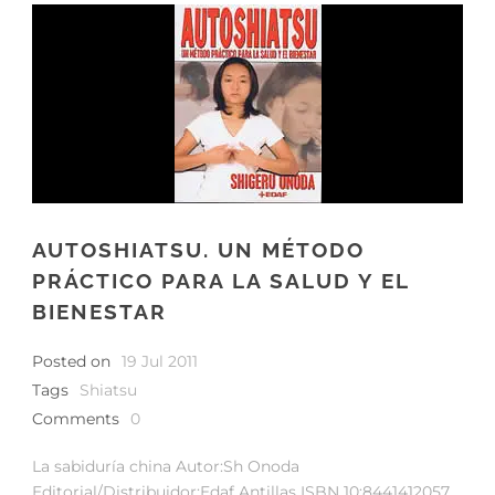
AUTOSHIATSU. UN MÉTODO
PRÁCTICO PARA LA SALUD Y EL
BIENESTAR
Posted on
19 Jul 2011
Tags
Shiatsu
Comments
0
La sabiduría china Autor:Sh Onoda
Editorial/Distribuidor:Edaf Antillas ISBN 10:8441412057