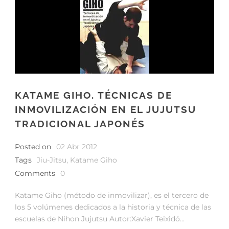
KATAME GIHO. TÉCNICAS DE
INMOVILIZACIÓN EN EL JUJUTSU
TRADICIONAL JAPONÉS
Posted on
02 Abr 2012
Tags
Jiu-Jitsu
,
Katame Giho
Comments
0
Katame Giho (método de inmovilizar), es el tercero de
los 5 volúmenes dedicados a la historia y técnica de las
escuelas de Nihon Jujutsu Autor:Xavier Teixidó...