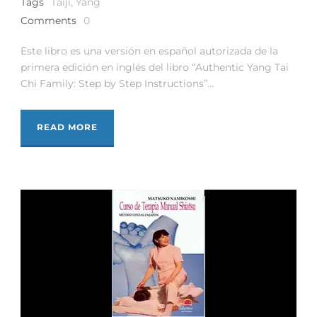
Tags
Taiji
,
Yang
Comments
0
Este libro es una versión en español autorizada de la
primera edición en inglés del libro “Authentic Yang Tai
Chi Family: Step by Step Instructions”...
READ MORE