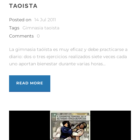
TAOISTA
Posted on
14 Jul 2011
Tags
Gimnasia taoista
Comments
0
La gimnasia taóísta es muy eficaz y debe practicarse a
diario: dos o tres ejercicios realizados siete veces cada
uno aportan bienestar durante varias horas...
READ MORE