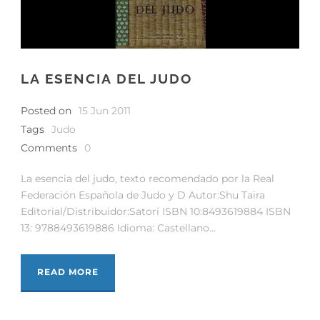
LA ESENCIA DEL JUDO
Posted on
15 Jun 2011
Tags
Judo
Comments
0
La esencia del judo, texto recomendado por la Real
Federación Española de Judo y D Autor:Shu Taira
Editorial/Distribuidor:Satori ISBN 10:8493619884 ISBN
13: 9788493619886 Idioma: Castellano...
READ MORE