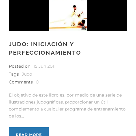
JUDO: INICIACIÓN Y
PERFECCIONAMIENTO
Posted on
15 Jun 2011
Tags
Judo
Comments
0
El objetivo de este libro es, por medio de una serie de
ilustraciones judográficas, proporcionar un útil
complemento a cualquier programa de entrenamiento
de los...
READ MORE