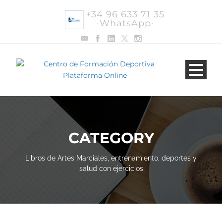
+34 96 633 71 35
·WhatsApp·
CATEGORY
Libros de Artes Marciales, entrenamiento, deportes y
salud con ejercicios