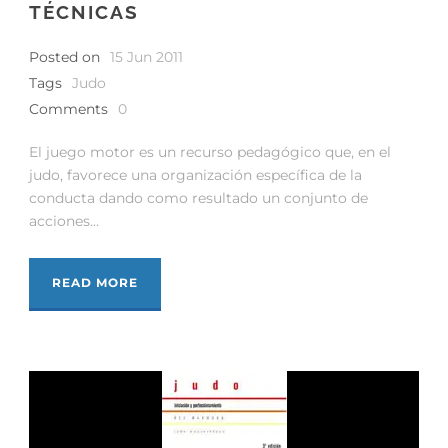
TÉCNICAS
Posted on
15 Jun 2011
Tags
Judo
Comments
0
El juego motor es un recurso pedagógico que, en el
judo, favorece una organización específica de la
conducta dando como resultado un conjunto de
acciones...
READ MORE