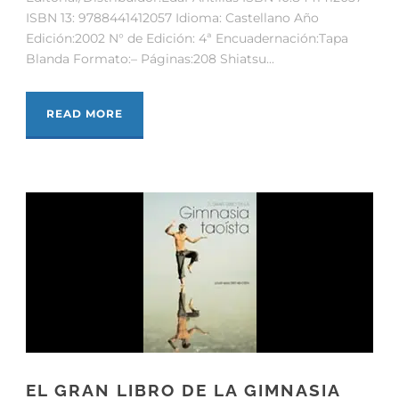
ISBN 13: 9788441412057 Idioma: Castellano Año
Edición:2002 N° de Edición: 4ª Encuadernación:Tapa
Blanda Formato:– Páginas:208 Shiatsu...
READ MORE
EL GRAN LIBRO DE LA GIMNASIA