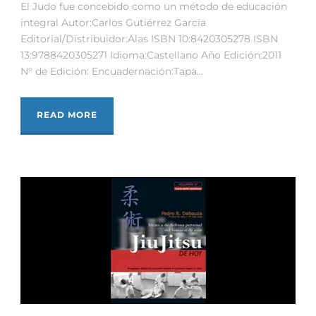
El Judo fue concebido como un método de educación
integral Autor:Carlos Gutiérrez García
Editorial/Distribuidor:Alas ISBN 10:8420305278 ISBN
13:9788420305271 Idioma:Castellano Año Edición:2011
N° de Edición: Encuadernación:Tapa...
READ MORE