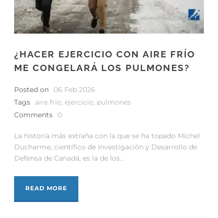
¿HACER EJERCICIO CON AIRE FRÍO
ME CONGELARÁ LOS PULMONES?
Posted on
06 Feb 2026
Tags
aire frio
,
ejercicio
,
pulmones
Comments
0
La historia más extraña con la que se ha topado Michel
Ducharme, científico de Investigación y Desarrollo de
Defensa de Canadá, es la de los...
READ MORE