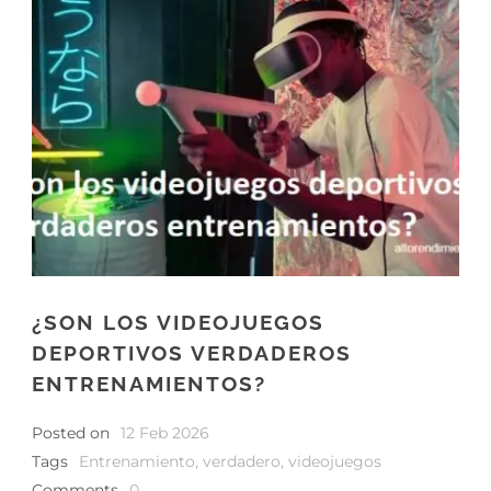
¿SON LOS VIDEOJUEGOS
DEPORTIVOS VERDADEROS
ENTRENAMIENTOS?
Posted on
12 Feb 2026
Tags
Entrenamiento
,
verdadero
,
videojuegos
Comments
0