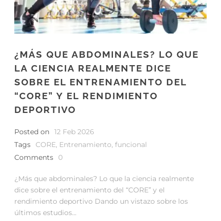
¿MÁS QUE ABDOMINALES? LO QUE
LA CIENCIA REALMENTE DICE
SOBRE EL ENTRENAMIENTO DEL
“CORE” Y EL RENDIMIENTO
DEPORTIVO
Posted on
12 Feb 2026
Tags
CORE
,
Entrenamiento
,
funcional
Comments
0
¿Más que abdominales? Lo que la ciencia realmente
dice sobre el entrenamiento del “CORE” y el
rendimiento deportivo Dando un vistazo sobre los
últimos estudios...