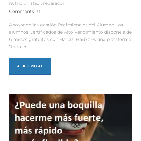
nutricionista.
,
preparador
Comments
0
Apoyando las gestión Profesionales del Alumno Los
alumnos Certificados de Alto Rendimiento disponéis de
6 meses gratuitos con Harbiz, Harbiz es una plataforma
“todo en...
READ MORE