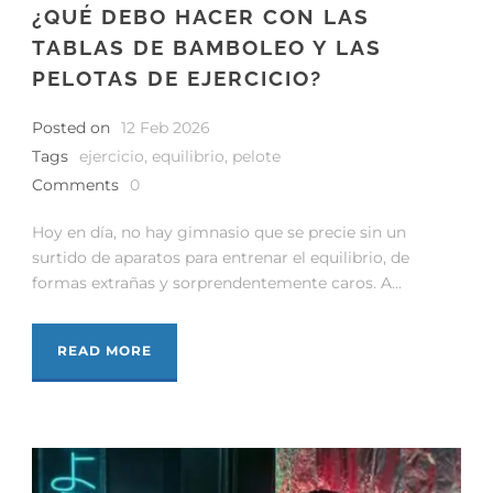
¿QUÉ DEBO HACER CON LAS
TABLAS DE BAMBOLEO Y LAS
PELOTAS DE EJERCICIO?
Posted on
12 Feb 2026
Tags
ejercicio
,
equilibrio
,
pelote
Comments
0
Hoy en día, no hay gimnasio que se precie sin un
surtido de aparatos para entrenar el equilibrio, de
formas extrañas y sorprendentemente caros. A...
READ MORE