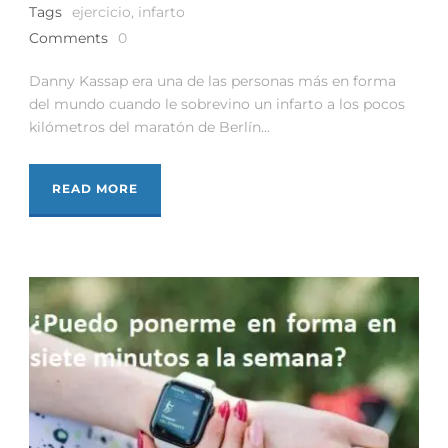
Tags
ejercicio
,
infarto
Comments
0
Danny Kassap era una de las personas más en forma
del mundo cuando le sobrevino un infarto a los pocos
kilómetros del maratón de Berlín...
READ MORE