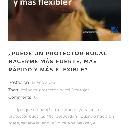
¿PUEDE UN PROTECTOR BUCAL
HACERME MÁS FUERTE, MÁS
RÁPIDO Y MÁS FLEXIBLE?
Posted on
12 Feb 2026
Tags
lesiones
,
protector bucal
,
Ventajas
Comments
0
Un tipo que no habría necesitado ayuda de un
protector bucal es Michael Jordan. “Cuando hacía un
mate, sacaba la lengua”, dice Anil Makkar, el...