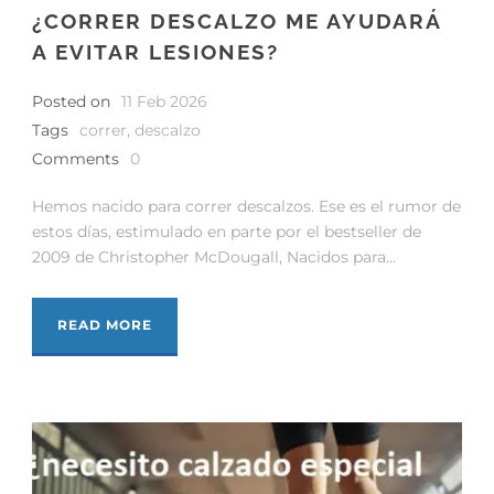
¿CORRER DESCALZO ME AYUDARÁ
A EVITAR LESIONES?
Posted on
11 Feb 2026
Tags
correr
,
descalzo
Comments
0
Hemos nacido para correr descalzos. Ese es el rumor de
estos días, estimulado en parte por el bestseller de
2009 de Christopher McDougall, Nacidos para...
READ MORE