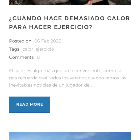
¿CUÁNDO HACE DEMASIADO CALOR
PARA HACER EJERCICIO?
Posted on
06 Feb 2026
Tags
calor
,
ejercicio
Comments
0
El calor es algo más que un inconveniente, como se
nos recuerda casi todos los veranos cuando oímos las
inevitables noticias de un jugador de...
READ MORE