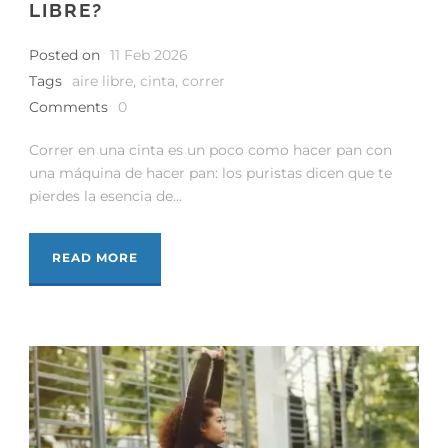
LIBRE?
Posted on
11 Feb 2026
Tags
aire libre
,
cinta
,
correr
Comments
0
Correr en una cinta es un poco como hacer pan con
una máquina de hacer pan: los puristas dicen que te
pierdes la esencia de...
READ MORE