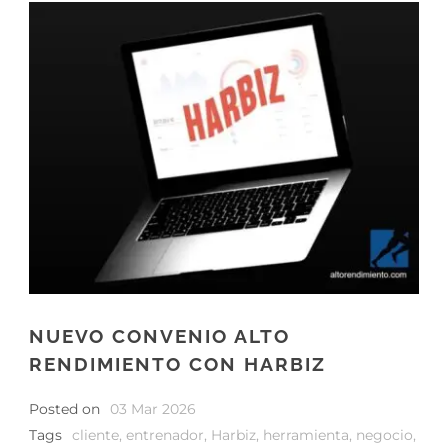
NUEVO CONVENIO ALTO
RENDIMIENTO CON HARBIZ
Posted on
03 Mar 2026
Tags
cliente
,
entrenador
,
Harbiz
,
herramienta
,
negocio
,