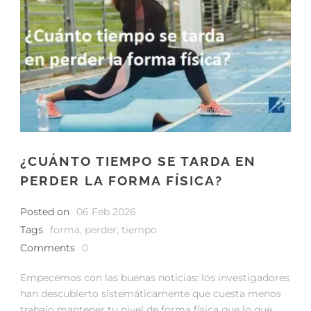
¿CUÁNTO TIEMPO SE TARDA EN
PERDER LA FORMA FÍSICA?
Posted on
06 Feb 2026
Tags
forma
,
perder
,
tiempo
Comments
0
Empecemos con las buenas noticias: los investigadores
han descubierto sistemáticamente que cuesta menos
trabajo mantener tu nivel de forma física que lo que