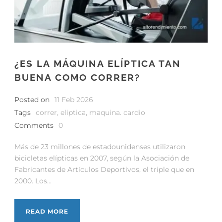
¿ES LA MÁQUINA ELÍPTICA TAN
BUENA COMO CORRER?
Posted on
11 Feb 2026
Tags
correr
,
eliptica
,
maquina. cardio
Comments
0
Más de 23 millones de estadounidenses utilizaron
bicicletas elípticas en 2007, según la Asociación de
Fabricantes de Artículos Deportivos, el triple que en
2000. Los...
READ MORE