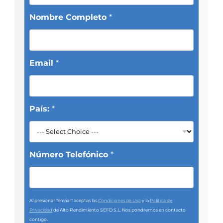
Nombre Completo
*
Email
*
País:
*
Número Telefónico
*
Al presionar "enviar" aceptas las
Condiciones de Uso
y la
Política de
Privacidad
de Alto Rendimiento SEFD S.L. Nos pondremos en contacto
contigo.