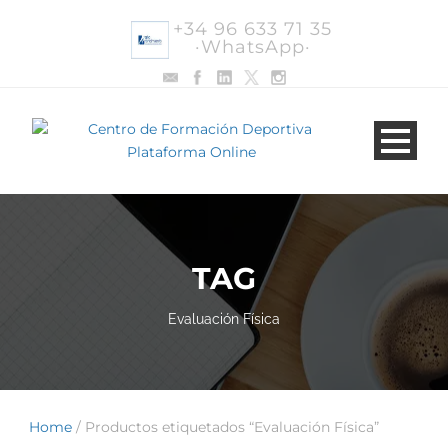
+34 96 633 71 35
·WhatsApp·
TAG
Evaluación Física
Home
/ Productos etiquetados “Evaluación Física”