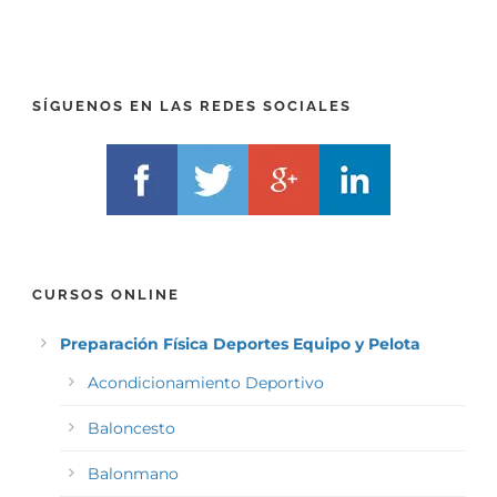
E
E
F
L
I
F
X
)
)
*
SÍGUENOS EN LAS REDES SOCIALES
*
CURSOS ONLINE
Preparación Física Deportes Equipo y Pelota
Acondicionamiento Deportivo
Baloncesto
Balonmano