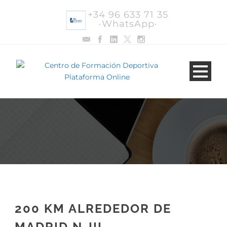
+34 96 633 71 35
·WhatsApp·
200 KM ALREDEDOR DE
MADRID N-III