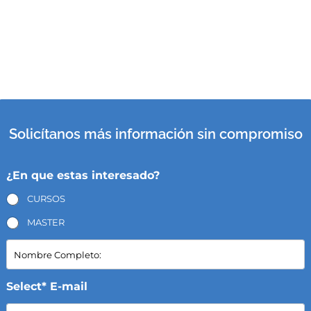
Solicítanos más información sin compromiso
¿En que estas interesado?
CURSOS
MASTER
N
o
m
b
Select* E-mail
r