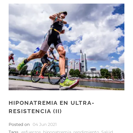
HIPONATREMIA EN ULTRA-
RESISTENCIA (II)
Posted on
04 Jun 2021
Tags
esfuerzos
,
hiponatremia
,
rendimiento
,
Salúd
,