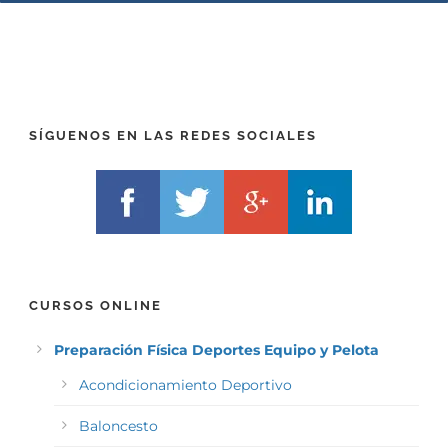
P
(
R
T
E
E
F
L
I
F
X
)
)
*
SÍGUENOS EN LAS REDES SOCIALES
*
CURSOS ONLINE
Preparación Física Deportes Equipo y Pelota
Acondicionamiento Deportivo
Baloncesto