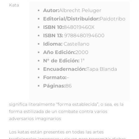
Kata
Autor:
Albrecht Peluger
Editorial/Distribuidor:
Paidotribo
ISBN 10:
848019460X
ISBN 13:
9788480194600
Idioma:
Castellano
Año Edición:
2000
N° de Edición:
1ª
Encuadernación:
Tapa Blanda
Formato:
–
Páginas:
86
significa literalmente “forma establecida”, o sea, es la
forma estilizada de un combate contra varios
adversarios imaginarios
Los katas están presentes en todas las artes
tradicionales japonesas y sirven para transmitir dichas