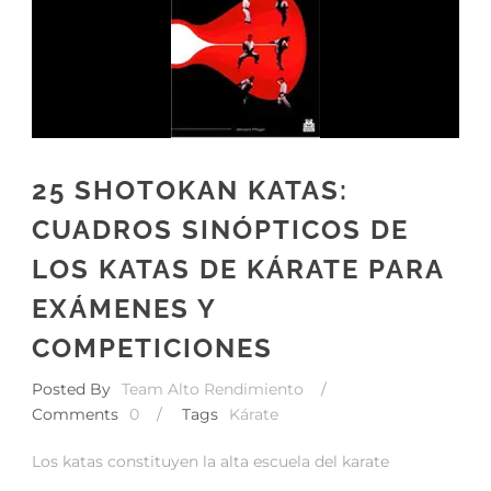
25 SHOTOKAN KATAS:
CUADROS SINÓPTICOS DE
LOS KATAS DE KÁRATE PARA
EXÁMENES Y
COMPETICIONES
Posted By
Team Alto Rendimiento
/
Comments
0
/
Tags
Kárate
Los katas constituyen la alta escuela del karate