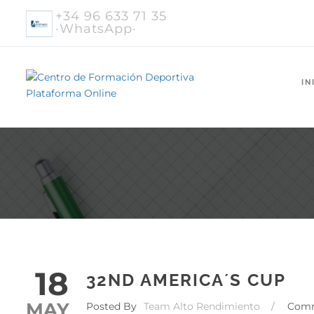
+34 96 633 71 35
·WhatsApp·
IN
18
32ND AMERICA´S CUP
MAY
Posted By
Team Alto Rendimiento
/
Com