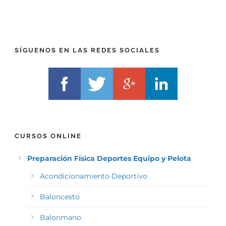
E
E
F
L
I
F
X
)
)
*
SÍGUENOS EN LAS REDES SOCIALES
*
CURSOS ONLINE
Preparación Física Deportes Equipo y Pelota
Acondicionamiento Deportivo
Baloncesto
Balonmano