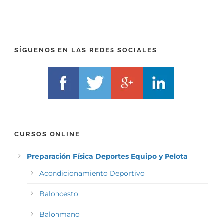
E
E
F
L
I
F
X
)
)
*
SÍGUENOS EN LAS REDES SOCIALES
*
CURSOS ONLINE
Preparación Física Deportes Equipo y Pelota
Acondicionamiento Deportivo
Baloncesto
Balonmano