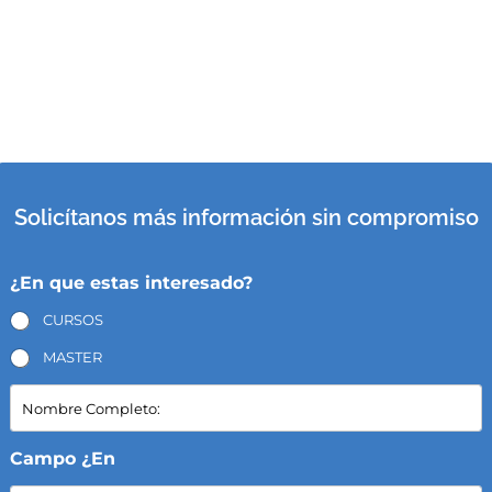
Solicítanos más información sin compromiso
¿En que estas interesado?
CURSOS
MASTER
N
o
m
b
Campo ¿En
r