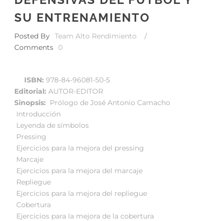
SU ENTRENAMIENTO
Posted By
Team Alto Rendimiento
/
Comments
0
ISBN:
978-84-96081-50-5
Editorial:
AUTOR-EDITOR
Sinopsis:
 Prólogo de José Antonio Camacho
 Introducción
 Leyenda de símbolos
 Pressing
 Ejercicios para la mejora del pressing
 Marcaje
 Ejercicios para la mejora del marcaje
 Repliegue
 Ejercicios para la mejora del repliegue
 Cobertura
 Ejercicios para la mejora de la cobertura