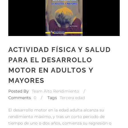
ACTIVIDAD FÍSICA Y SALUD
PARA EL DESARROLLO
MOTOR EN ADULTOS Y
MAYORES
Posted By
Team Alto Rendimiento
/
Comments
0
/
Tags
Tercera edad
El desarrollo motor en la edad adulta alcanza su
rendimiento máximo, y tras un corto periodo de
tiempo de uno o dos años, comienza su regresión o