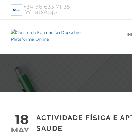
+34 96 633 71 35
·WhatsApp·
IN
18
ACTIVIDADE FÍSICA E A
SAÚDE
MAY