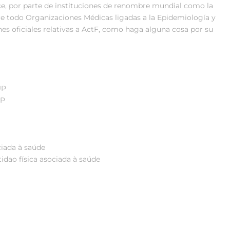
ce, por parte de instituciones de renombre mundial como la
bre todo Organizaciones Médicas ligadas a la Epidemiología y
nes oficiales relativas a ActF, como haga alguna cosa por su
UP
UP
ociada à saúde
tidao física asociada à saúde