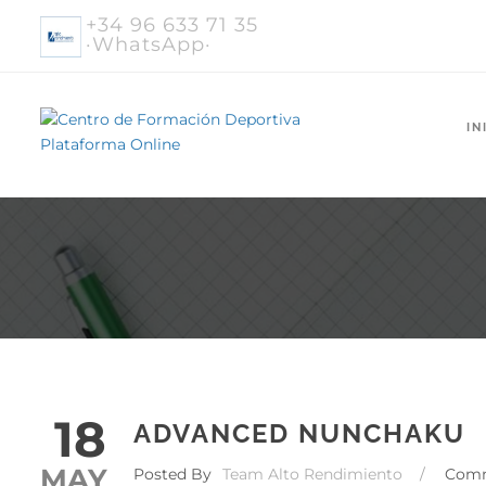
+34 96 633 71 35
·WhatsApp·
IN
18
ADVANCED NUNCHAKU
MAY
Posted By
Team Alto Rendimiento
/
Com