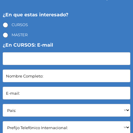
¿En que estas interesado?
CURSOS
MASTER
¿En CURSOS: E-mail
N
o
m
b
E
r
-
e
m
C
a
P
o
i
a
m
l
í
p
*
s
C
l
:
a