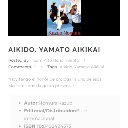
AIKIDO. YAMATO AIKIKAI
Posted By
Team Alto Rendimiento
/
Comments
0
/
Tags
Aikido
,
Yamato Aikikai
“Hoy tengo el honor de prologar a uno de esos
Maestros que da gusto presentar
Autor:
Nomura Kazuo
Editorial/Distribuidor:
Budo
internacional
ISBN 10:
8492484373