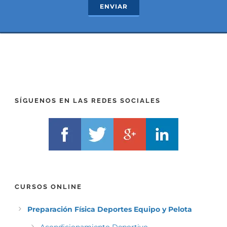
R
T
ENVIAR
E
E
F
L
I
F
X
)
)
*
*
SÍGUENOS EN LAS REDES SOCIALES
CURSOS ONLINE
Preparación Física Deportes Equipo y Pelota