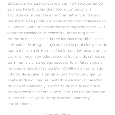
de los que fue testigo cuando aún no había cumplido
22 años. Pete Sinclair describe la confusión y la
angustia de un rescate en el Gran Teton y su trágico
resultado. Greg Child asciende sorteando cadáveres en
el Everest, justo un año antes de la tragedia de 1996. El
veterano escalador de Yosemite, John Long hace
memoria de sus escaladas en las vías más difíciles en
compañía de amigos cuya audacia le ponía los pelos de
punta incluso a él. Hamish MacInness demuestra que, a
veces, el mejor remedio para una fractura de cráneo es
terminar la vía. Su colega escocés Tom Patey sigue a
regañadientes al irascible Don Whilllans en un aciago
intento de escalar la temible Cara Norte del Eiger. El
poeta Andrew Greig es invitado a escalar un paredón
de roca en Pakistán y, en contra de lo que le dicta su
sentido común, acepta el reto… etc. Los resultados son
tristes o felices, pero siempre emocionantes y
entretenidos….
Comprar libro