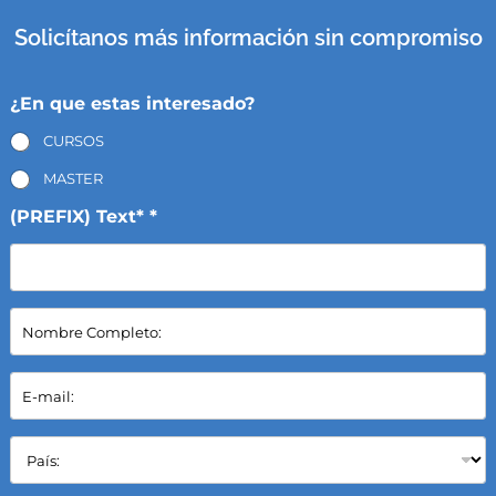
Solicítanos más información sin compromiso
¿En que estas interesado?
CURSOS
MASTER
(PREFIX) Text* *
N
o
m
b
E
r
-
e
m
C
a
P
o
i
a
m
l
í