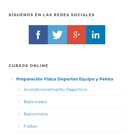
I
F
X
)
)
*
SÍGUENOS EN LAS REDES SOCIALES
*
CURSOS ONLINE
Preparación Física Deportes Equipo y Pelota
Acondicionamiento Deportivo
Baloncesto
Balonmano
Fútbol