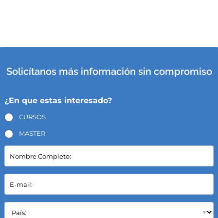
Solicítanos más información sin compromiso
¿En que estas interesado?
CURSOS
MASTER
N
o
m
b
E
r
-
e
m
C
a
P
o
i
a