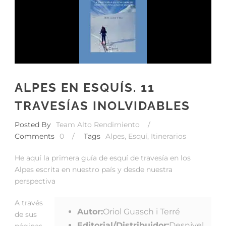
ALPES EN ESQUÍS. 11
TRAVESÍAS INOLVIDABLES
Posted By
Team Alto Rendimiento
/
Comments
0
/
Tags
Alpes
,
Esquí
,
Itinerarios
He aquí la primera guía de esquí de travesía en los
Alpes escrita en nuestro país y desde nuestra
perspectiva
A través
Autor:
Oriol Guasch i Terré
de sus
Editorial/Distribuidor:
Desnivel
páginas