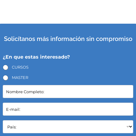
Solicítanos más información sin compromiso
¿En que estas interesado?
CURSOS
MASTER
N
o
m
b
E
r
-
e
m
C
a
P
o
i
a
m
l
í