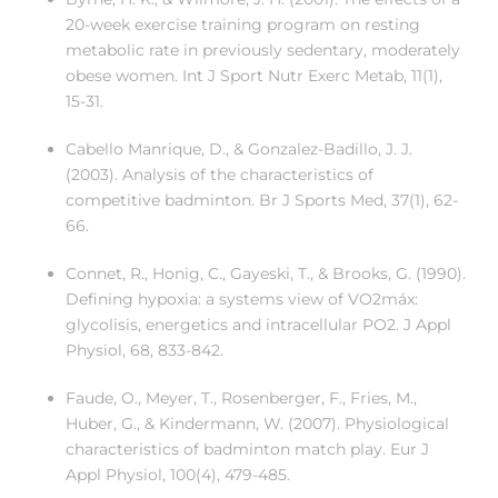
20-week exercise training program on resting
metabolic rate in previously sedentary, moderately
obese women. Int J Sport Nutr Exerc Metab, 11(1),
15-31.
Cabello Manrique, D., & Gonzalez-Badillo, J. J.
(2003). Analysis of the characteristics of
competitive badminton. Br J Sports Med, 37(1), 62-
66.
Connet, R., Honig, C., Gayeski, T., & Brooks, G. (1990).
Defining hypoxia: a systems view of VO2máx:
glycolisis, energetics and intracellular PO2. J Appl
Physiol, 68, 833-842.
Faude, O., Meyer, T., Rosenberger, F., Fries, M.,
Huber, G., & Kindermann, W. (2007). Physiological
characteristics of badminton match play. Eur J
Appl Physiol, 100(4), 479-485.