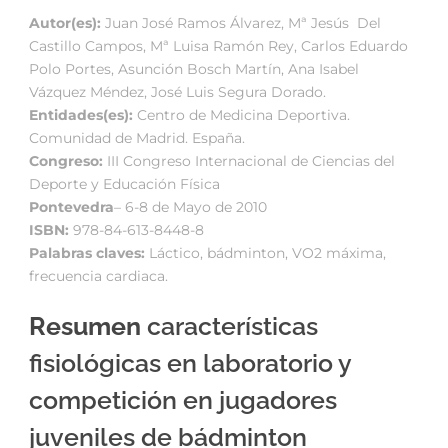
Autor(es):
Juan José Ramos Álvarez, Mª Jesús Del
Castillo Campos, Mª Luisa Ramón Rey, Carlos Eduardo
Polo Portes, Asunción Bosch Martín, Ana Isabel
Vázquez Méndez, José Luis Segura Dorado.
Entidades(es):
Centro de Medicina Deportiva.
Comunidad de Madrid. España.
Congreso:
III Congreso Internacional de Ciencias del
Deporte y Educación Física
Pontevedra
– 6-8 de Mayo de 2010
ISBN:
978-84-613-8448-8
Palabras claves:
Láctico, bádminton, VO2 máxima,
frecuencia cardiaca.
Resumen
características
fisiológicas en laboratorio y
competición en jugadores
juveniles de bádminton