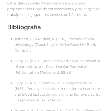
Estos datos pueden tener cierta relevancia al
programar los tipos de entrenamiento y las cargas de
trabajo en los jugadores jóvenes de bádminton.
Bibliografía
Astrand, P., & Rodahl, K. (1986). Texbook of work
physiology (3 ed.). New York: McGraw Hill Book
Company.
Borg, G. (1970). Perceived exertion as an indicator
of somatic stress. Scandinavian Journal of
Rehabilitation Medicine, 3, 82-88.
Borg, G. A. V., Hassman, P., & Langerstrom, M.
(1985). Perceived exertion in relation to heart rate
and blood lactate during arm and leg exercise. Eur
J Appl Physiol, 65, 679-685.
Byrne, H. K., & Wilmore, J. H. (2001). The effects of a