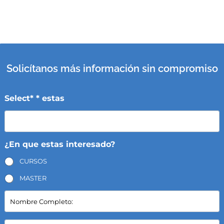
Solicítanos más información sin compromiso
Select* * estas
¿En que estas interesado?
CURSOS
MASTER
N
o
m
b
E