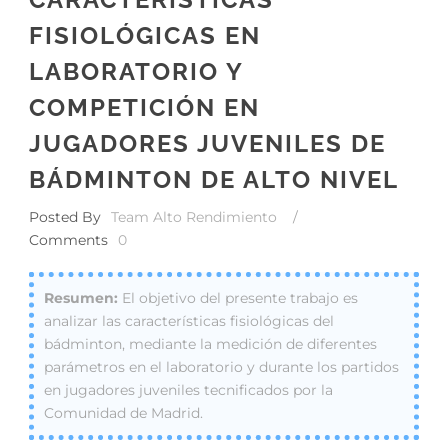
FISIOLÓGICAS EN
LABORATORIO Y
COMPETICIÓN EN
JUGADORES JUVENILES DE
BÁDMINTON DE ALTO NIVEL
Posted By
Team Alto Rendimiento
/
Comments
0
El objetivo del presente trabajo es
analizar las características fisiológicas del
bádminton, mediante la medición de diferentes
parámetros en el laboratorio y durante los partidos
en jugadores juveniles tecnificados por la
Comunidad de Madrid.