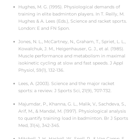
Hughes, M. G. (1995). Physiological demands of
training in elite badminton players. In T. Reilly, M.
Hughes & A. Lees (Eds.), Science and racket sports.
London: E and FN Spon.
Jones, N. L., McCartney, N., Graham, T., Spriet, L. L.,
Kowalchuk, J. M., Heigenhauser, G. J., et al. (1985).
Muscle performance and metabolism in maximal
isokinetic cycling at slow and fast speeds. J Appl
Physiol, 59(1), 132-136.
Lees, A. (2003). Science and the major racket
sports: a review. J Sports Sci, 21(9), 707-732.
Majumdar, P., Khanna, G. L., Malik, V., Sachdeva, S.,
Arif, M., & Mandal, M. (1997). Physiological analysis
to quantify training load in badminton. Br J Sports
Med, 31(4), 342-345.
Mitchell, J. H., Haskell, W., Snell, P., & Van Camp, S.