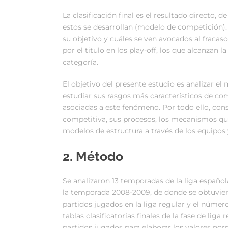
La clasificación final es el resultado directo,
estos se desarrollan (modelo de competición). 
su objetivo y cuáles se ven avocados al fracas
por el titulo en los play-off, los que alcanzan
categoría.
El objetivo del presente estudio es analizar el
estudiar sus rasgos más característicos de c
asociadas a este fenómeno. Por todo ello, con
competitiva, sus procesos, los mecanismos q
modelos de estructura a través de los equipos 
2. Método
Se analizaron 13 temporadas de la liga españo
la temporada 2008-2009, de donde se obtuvieron 
partidos jugados en la liga regular y el número 
tablas clasificatorias finales de la fase de lig
partidos jugados para elaborar los valores no