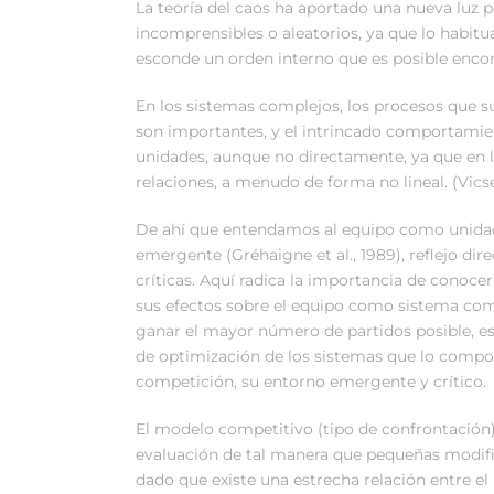
La teoría del caos ha aportado una nueva luz
incomprensibles o aleatorios, ya que lo habitu
esconde un orden interno que es posible encont
En los sistemas complejos, los procesos que s
son importantes, y el intrincado comportamie
unidades, aunque no directamente, ya que en l
relaciones, a menudo de forma no lineal
.
(Vicse
De ahí que entendamos al equipo como unidad
emergente (Gréhaigne et al., 1989), reflejo dir
críticas. Aquí radica la importancia de conoc
sus efectos sobre el equipo como sistema com
ganar el mayor número de partidos posible, es 
de optimización de los sistemas que lo compo
competición, su entorno emergente y crítico.
El modelo competitivo (tipo de confrontación)
evaluación de tal manera que pequeñas modifi
dado que existe una estrecha relación entre e