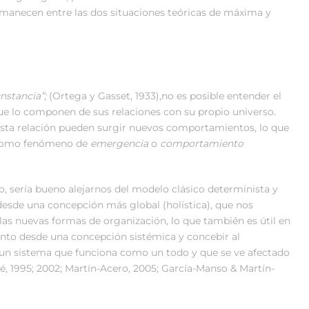
ermanecen entre las dos situaciones teóricas de máxima y
unstancia”;
(Ortega y Gasset, 1933),no es posible entender el
e lo componen de sus relaciones con su propio universo.
 esta relación pueden surgir nuevos comportamientos, lo que
, como fenómeno de
emergencia
o
comportamiento
o, sería bueno alejarnos del modelo clásico determinista y
 desde una concepción más global (holística), que nos
 las nuevas formas de organización, lo que también es útil en
iento desde una concepción sistémica y concebir al
o un sistema que funciona como un todo y que se ve afectado
é, 1995; 2002; Martín-Acero, 2005; García-Manso & Martín-