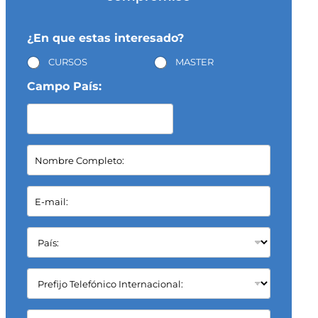
¿En que estas interesado?
CURSOS
MASTER
Campo País:
N
o
m
b
E
r
-
e
m
C
a
P
o
i
a
m
l
í
p
*
s
C
l
:
a
e
*
m
t
p
C