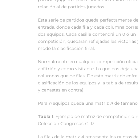
relación al de partidos jugados.
Esta serie de partidos queda perfectamente de
entrada, donde cada fila y cada columna corre
dos equipos. Cada casilla contendrá un 0 ó un 1 
competición, quedarán reflejadas las victorias
modo la clasificación final.
Normalmente en cualquier competición oficia
anfitrión y como visitante. Lo que nos deja 
columnas que de filas. De esta matriz de enfren
clasificación de los equipos y la tabla de resul
y canastas en contra).
Para
n
equipos queda una matriz
A
de tamañ
Tabla
1
. Ejemplo de matriz de competición o 
Colección Congresos nº 13.
La fila
i
de la matriz
A
representa los puntos de