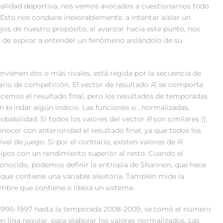
realidad deportiva, nos vemos avocados a cuestionarnos todo
 Esto nos conduce inexorablemente, a intentar aislar un
os de nuestro propósito, al avanzar hacia este punto, nos
de aspirar a entender un fenómeno aislándolo de su
rvienen dos o más rivales, está regida por la secuencia de
ario de competición. El vector de resultado
R
, se comporta
ocemos el resultado final, pero los resultados de temporadas
n brindar algún indicio. Las funciones o , normalizadas,
babilidad. Si todos los valores del vector
R
son similares (),
cer con anterioridad el resultado final, ya que todos los
 de juego. Si por el contrario, existen valores de
R
uipos con un rendimiento superior al resto. Cuando el
conocido, podemos definir la entropía de Shannon, que hace
 que contiene una variable aleatoria. También mide la
umbre que contiene o libera un sistema.
 1996-1997 hasta la temporada 2008-2009, se tomó el número
n liga regular, para elaborar los valores normalizados. Las