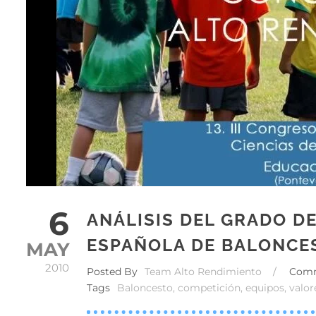
6
ANÁLISIS DEL GRADO DE
ESPAÑOLA DE BALONCES
MAY
2010
Posted By
Team Alto Rendimiento
/
Com
Tags
Baloncesto
,
competición
,
equipos
,
valor