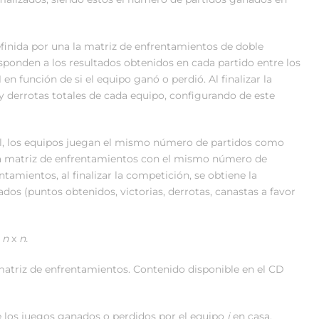
finida por una la matriz de enfrentamientos de doble
sponden a los resultados obtenidos en cada partido entre los
en función de si el equipo ganó o perdió. Al finalizar la
 y derrotas totales de cada equipo, configurando de este
l, los equipos juegan el mismo número de partidos como
una matriz de enfrentamientos con el mismo número de
tamientos, al finalizar la competición, se obtiene la
tados (puntos obtenidos, victorias, derrotas, canastas a favor
o
n
x
n.
matriz de enfrentamientos. Contenido disponible en el CD
 los juegos ganados o perdidos por el equipo
i
en casa.