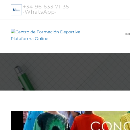
+34 96 633 71 35
·WhatsApp·
IN