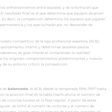
 de los enfrentamientos entre equipos, y de la forma en que
El resultado final es el que determina qué equipos alcanzan
o. Es decir, la competición determina los equipos que jugarán
 la permanencia y los que lucharán por no descender de
 modelo competitivo de la liga profesional española (ACB),
omportamiento interno y determinar posibles pautas
sideramos de gran interés el comprender la realidad
ue los originan, comportamientos predominantes y nuevos
y de su entorno crítico: la competición.
la de
baloncesto
, la ACB, desde la temporada 1996-1997 hasta
la posición final en la tabla clasificatoria, el número de
de victorias totales en la fase regular. A partir de estas
a regular, se tomó el número de victorias y el número de
rmalizados, siendo estos el número de partidos ganados en