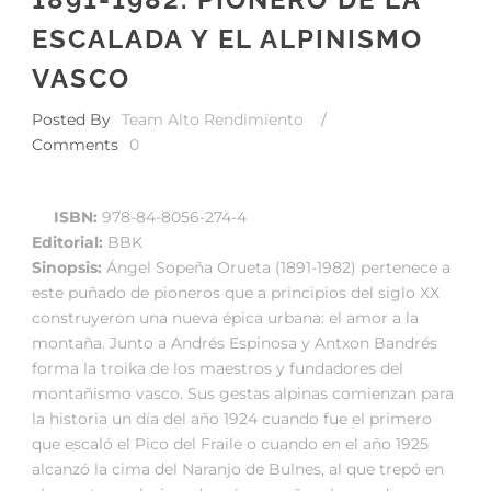
ESCALADA Y EL ALPINISMO
VASCO
Posted By
Team Alto Rendimiento
/
Comments
0
ISBN:
978-84-8056-274-4
Editorial:
BBK
Sinopsis:
Ángel Sopeña Orueta (1891-1982) pertenece a
este puñado de pioneros que a principios del siglo XX
construyeron una nueva épica urbana: el amor a la
montaña. Junto a Andrés Espinosa y Antxon Bandrés
forma la troika de los maestros y fundadores del
montañismo vasco. Sus gestas alpinas comienzan para
la historia un día del año 1924 cuando fue el primero
que escaló el Pico del Fraile o cuando en el año 1925
alcanzó la cima del Naranjo de Bulnes, al que trepó en