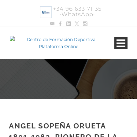
+34 96 633 71 35
·WhatsApp·
ANGEL SOPEÑA ORUETA
1891-1982. PIONERO DE LA