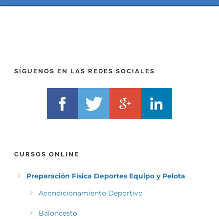
(
*
P
(
R
T
E
E
F
L
I
F
X
)
)
*
SÍGUENOS EN LAS REDES SOCIALES
*
CURSOS ONLINE
Preparación Física Deportes Equipo y Pelota
Acondicionamiento Deportivo
Baloncesto