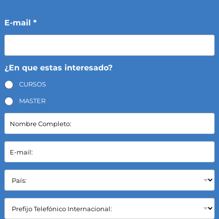
E-mail *
¿En que estas interesado?
CURSOS
MASTER
N
o
m
b
E
r
-
e
m
C
a
P
o
i
a
m
l
í
p
*
s
C
l
:
a