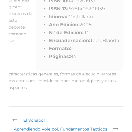
ISBN 10:
1409201937
gestos
ISBN 13:
9781409201939
tecnicos de
Idioma:
Castellano
este
Año Edición:
2008
deporte,
N° de Edición:
1ª
tratando
Encuadernación:
Tapa Blanda
sus
Formato:
–
Páginas:
84
caractersticas generales, formas de ejecucin, errores
ms comunes, consideraciones metodolgicas y otros
aspectos
El Voleibol
Aprendiendo Voleibol. Fundamentos Tácticos