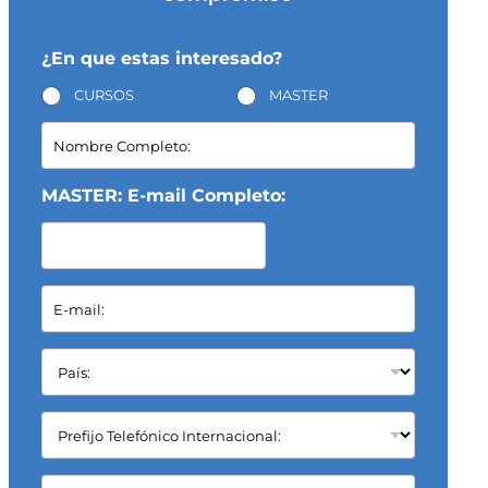
¿En que estas interesado?
CURSOS
MASTER
N
o
m
b
MASTER: E-mail Completo:
r
e
C
o
E
m
-
p
m
l
a
P
e
i
a
t
l
í
o
*
s
:
C
:
*
a
*
m
p
C