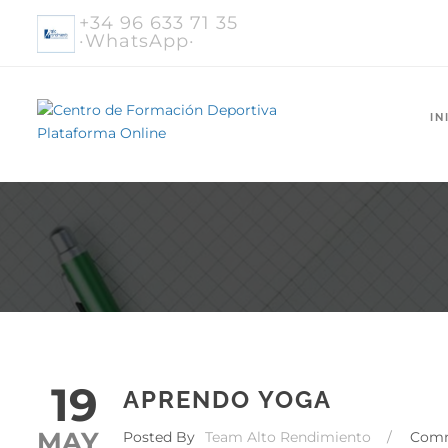
+34 96 633 71 35
·WhatsApp·
IN
19
APRENDO YOGA
MAY
Posted By
Team Alto Rendimiento
/
Com