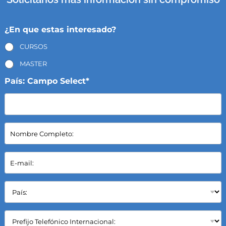
¿En que estas interesado?
CURSOS
MASTER
País: Campo Select*
N
o
m
b
E
r
-
e
m
C
a
P
o
i
a
m
l
í
p
*
s
C
l
:
a