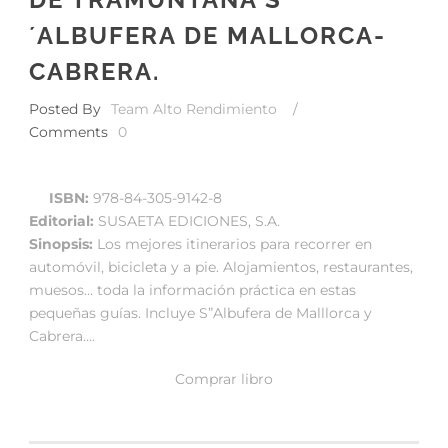
´ALBUFERA DE MALLORCA-
CABRERA.
Posted By
Team Alto Rendimiento
/
Comments
0
ISBN:
978-84-305-9142-8
Editorial:
SUSAETA EDICIONES, S.A.
Sinopsis:
Los mejores itinerarios para recorrer en
automóvil, bicicleta y a pie. Alojamientos, restaurantes,
muesos… toda la información práctica en estas
pequeñas guías. Incluye S”Albufera de Malllorca y
Cabrera….
Comprar libro