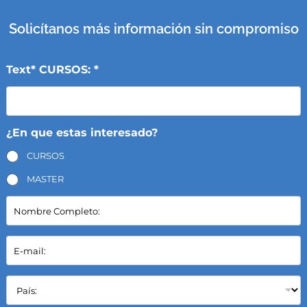
Solicítanos más información sin compromiso
Text* CURSOS: *
¿En que estas interesado?
CURSOS
MASTER
N
o
m
b
E
r
-
e
m
C
a
P
o
i
a
m
l