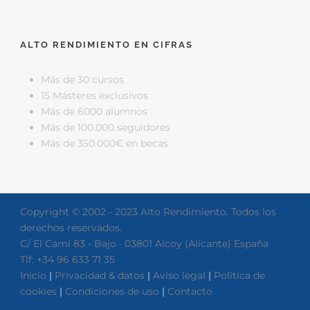
ALTO RENDIMIENTO EN CIFRAS
Más de 30 cursos
15 Másteres exclusivos
Más de 6000 alumnos
Más de 100.000 seguidores
Más de 350.000€ en becas
Copyright © 2002 - 2023 Alto Rendimiento. Todos los
derechos reservados.
C/ El Cami 83 - Bajo · 03801 Alcoy (Alicante) España
Tlf: +34 96 633 71 35
Inicio
|
Privacidad & datos
|
Aviso legal
|
Política de
cookies
|
Condiciones de uso
|
Contacto