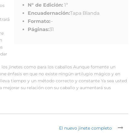
N° de Edición:
1ª
mos
Encuadernación:
Tapa Blanda
trará
Formato:
–
Páginas:
31
re
n
as
ndar
 los jinetes como para los caballos Aunque fomente un
 pone énfasis en que no existe ningún artilugio mágico y en
lleva tiempo y un método correcto y constante Ya sea usted
á a mejorar su relación con su caballo y aumentará sus
El nuevo jinete completo