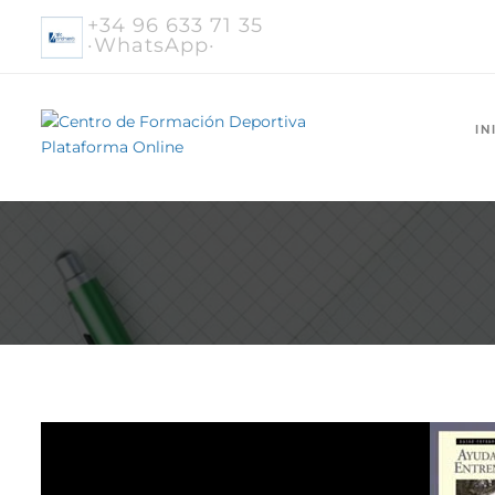
+34 96 633 71 35
·WhatsApp·
IN