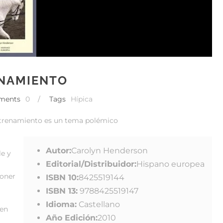
ENAMIENTO
ments
0
/
Tags
Hípica
entrenamiento es un tema polémico
Autor:
Carolyn Henderson
le y
Editorial/Distribuidor:
Hispano europea
oner
ISBN 10:
8425519144
ISBN 13:
9788425519147
Idioma:
Castellano
 en
Año Edición:
2010