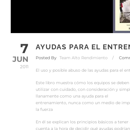
7
AYUDAS PARA EL ENTR
JUN
Posted By
Team Alto Rendimiento
/
Com
2011
El uso y posible abuso de las ayudas para el 
Este libro muestra cómo los equipos se deben
utilizar con cuidado, con consideración y simp
llanamente como una ayuda para el
entrenamiento, nunca como un medio de imp
la fuerza
En él se explican los principios básicos a tener
cuenta a la hora de decidir qué ayudas podrían