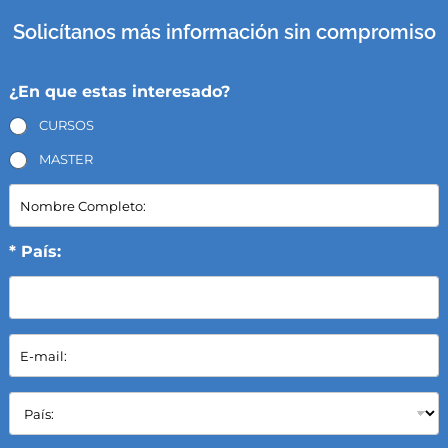
Solicítanos más información sin compromiso
¿En que estas interesado?
CURSOS
MASTER
N
o
m
b
* País:
r
e
C
o
E
m
-
p
m
l
a
P
e
i
a
t
l
í
o