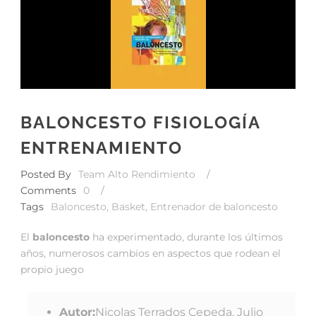
BALONCESTO FISIOLOGÍA
ENTRENAMIENTO
Posted By
Team Alto Rendimiento
/
Comments
0
/
Tags
Baloncesto
,
Basket
,
Entrenador de baloncesto
El
baloncesto
ha experimentado, durante los últimos
años, numerosos cambios en aspectos que rodean el
propio juego
Autor:
Nicolas Terrados Cepeda, Julio