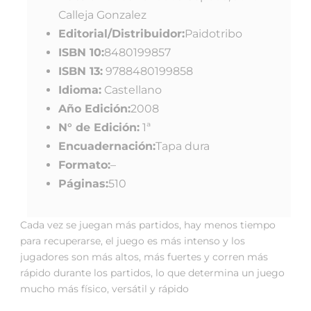
Calleja Gonzalez
Editorial/Distribuidor:
Paidotribo
ISBN 10:
8480199857
ISBN 13:
9788480199858
Idioma:
Castellano
Año Edición:
2008
N° de Edición:
1ª
Encuadernación:
Tapa dura
Formato:
–
Páginas:
510
Cada vez se juegan más partidos, hay menos tiempo
para recuperarse, el juego es más intenso y los
jugadores son más altos, más fuertes y corren más
rápido durante los partidos, lo que determina un juego
mucho más físico, versátil y rápido