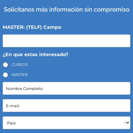
Solicítanos más información sin compromiso
MASTER: (TELF) Campo
¿En que estas interesado?
CURSOS
MASTER
N
o
m
b
E
r
-
e
m
C
a
P
o
i
a
m
l
í