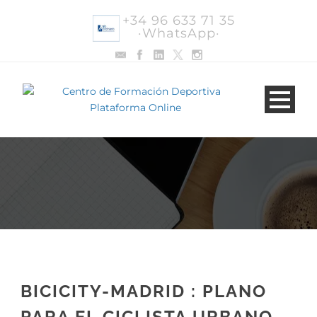
+34 96 633 71 35
·WhatsApp·
BICICITY-MADRID : PLANO
PARA EL CICLISTA URBANO