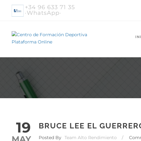
+34 96 633 71 35
·WhatsApp·
IN
19
BRUCE LEE EL GUERRER
MAY
Posted By
Team Alto Rendimiento
/
Com