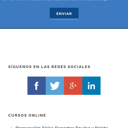
P
(
R
T
ENVIAR
E
E
F
L
I
F
X
)
)
*
*
SÍGUENOS EN LAS REDES SOCIALES
CURSOS ONLINE