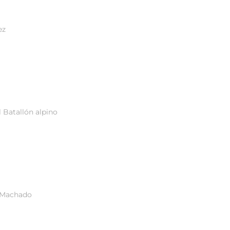
ez
 Batallón alpino
io Machado