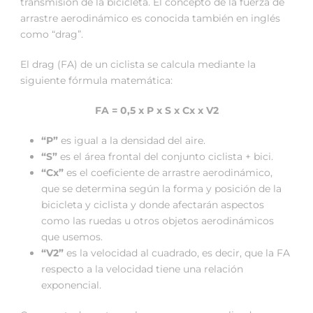
transmisión de la bicicleta. El concepto de la fuerza de
arrastre aerodinámico es conocida también en inglés
como “drag”.
El drag (FA) de un ciclista se calcula mediante la
siguiente fórmula matemática:
FA = 0,5 x P x S x C
x
x V
2
“P”
es igual a la densidad del aire.
“S”
es el área frontal del conjunto ciclista + bici.
“C
x
”
es el coeficiente de arrastre aerodinámico,
que se determina según la forma y posición de la
bicicleta y ciclista y donde afectarán aspectos
como las ruedas u otros objetos aerodinámicos
que usemos.
“V
2
”
es la velocidad al cuadrado, es decir, que la FA
respecto a la velocidad tiene una relación
exponencial.