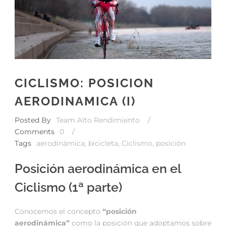
CICLISMO: POSICION
AERODINAMICA (I)
Posted By
Team Alto Rendimiento
/
Comments
0
/
Tags
aerodinámica
,
bicicleta
,
Ciclismo
,
posición
Posición aerodinámica en el
Ciclismo (1ª parte)
Conocemos el concepto
“p
osición
aerodinámica”
como la posición que adoptamos sobre