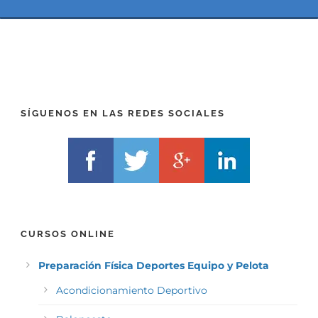
(
*
P
(
R
T
E
E
F
L
I
F
X
)
)
*
SÍGUENOS EN LAS REDES SOCIALES
*
CURSOS ONLINE
Preparación Física Deportes Equipo y Pelota
Acondicionamiento Deportivo