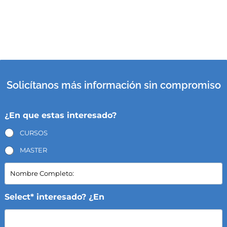
Solicítanos más información sin compromiso
¿En que estas interesado?
CURSOS
MASTER
N
o
m
b
Select* interesado? ¿En
r
e
C