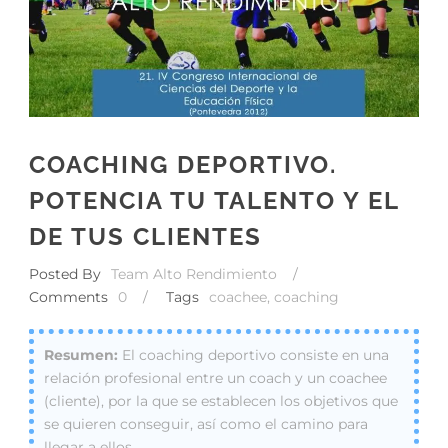
COACHING DEPORTIVO.
POTENCIA TU TALENTO Y EL
DE TUS CLIENTES
Posted By
Team Alto Rendimiento
/
Comments
0
/
Tags
coachee
,
coaching
El coaching deportivo consiste en una
relación profesional entre un coach y un coachee
(cliente), por la que se establecen los objetivos que
se quieren conseguir, así como el camino para
llegar a ellos.