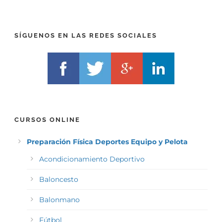
F
L
I
F
X
)
)
*
SÍGUENOS EN LAS REDES SOCIALES
*
CURSOS ONLINE
Preparación Física Deportes Equipo y Pelota
Acondicionamiento Deportivo
Baloncesto
Balonmano
Fútbol