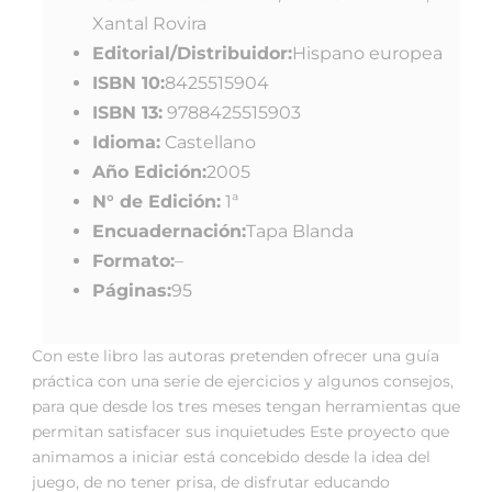
Xantal Rovira
Editorial/Distribuidor:
Hispano europea
ISBN 10:
8425515904
ISBN 13:
9788425515903
Idioma:
Castellano
Año Edición:
2005
N° de Edición:
1ª
Encuadernación:
Tapa Blanda
Formato:
–
Páginas:
95
Con este libro las autoras pretenden ofrecer una guía
práctica con una serie de ejercicios y algunos consejos,
para que desde los tres meses tengan herramientas que
permitan satisfacer sus inquietudes Este proyecto que
animamos a iniciar está concebido desde la idea del
juego, de no tener prisa, de disfrutar educando