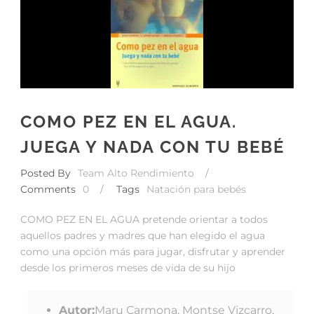
COMO PEZ EN EL AGUA.
JUEGA Y NADA CON TU BEBÉ
Posted By
Team Alto Rendimiento
/
Comments
0
/
Tags
Natación para bebés
COMO PEZ EN EL AGUA pretende orientar a todos
aquellos padres y madres que han elegido el agua
como una opción más para jugar, disfrutar y aprender
desde los primeros meses de vida de su hijo
Autor:
Maru Carmona, Montse Vizcarro,