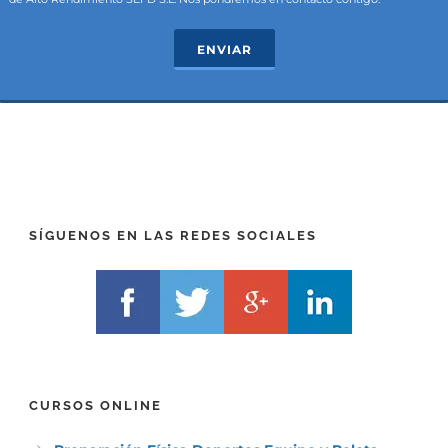
e
T
c
e
ENVIAR
t
x
*
t
(
*
P
(
R
T
E
E
F
L
I
F
X
)
)
*
SÍGUENOS EN LAS REDES SOCIALES
*
CURSOS ONLINE