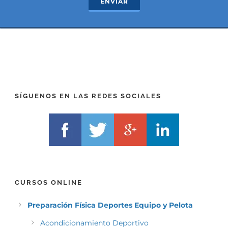
ENVIAR
x
E
t
F
*
I
(
X
T
)
E
*
L
F
)
*
SÍGUENOS EN LAS REDES SOCIALES
CURSOS ONLINE
Preparación Física Deportes Equipo y Pelota
Acondicionamiento Deportivo