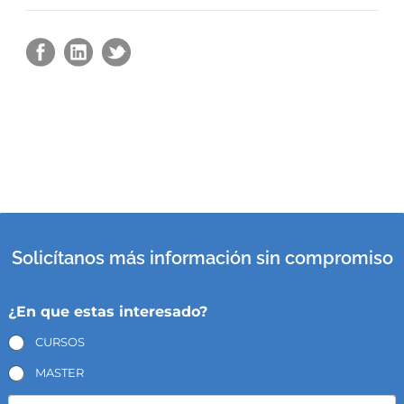
Solicítanos más información sin compromiso
¿En que estas interesado?
CURSOS
MASTER
N