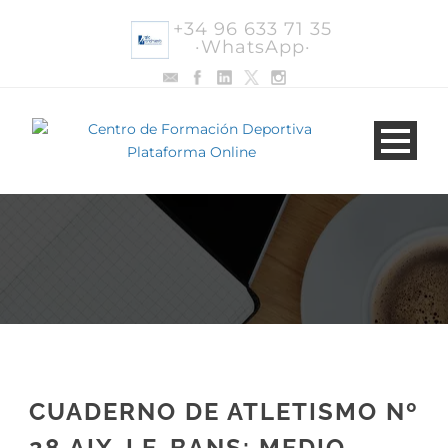
+34 96 633 71 35
·WhatsApp·
CUADERNO DE ATLETISMO Nº
28 AIX-LE-BANS: MEDIO