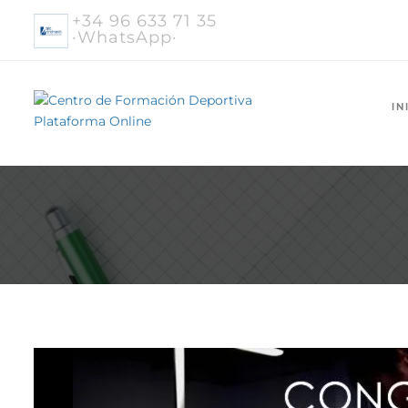
+34 96 633 71 35
·WhatsApp·
IN