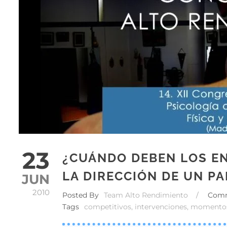
23
¿CUÁNDO DEBEN LOS E
LA DIRECCIÓN DE UN PA
JUN
2010
Posted By
Team Alto Rendimiento
/
Com
Tags
competitivos
,
intervenciones
,
momento