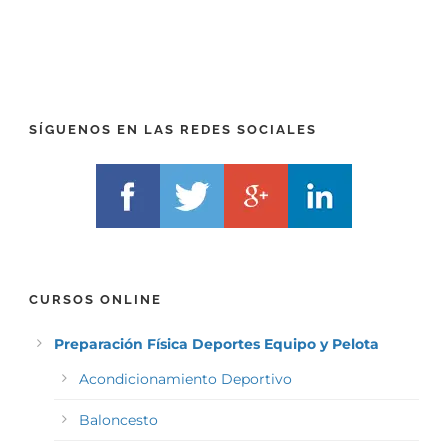
P
(
R
T
E
E
F
L
I
F
X
)
)
*
SÍGUENOS EN LAS REDES SOCIALES
*
CURSOS ONLINE
Preparación Física Deportes Equipo y Pelota
Acondicionamiento Deportivo
Baloncesto