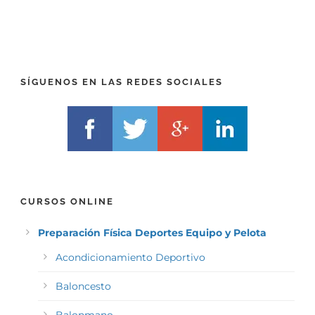
R
T
E
E
F
L
I
F
X
)
)
*
SÍGUENOS EN LAS REDES SOCIALES
*
CURSOS ONLINE
Preparación Física Deportes Equipo y Pelota
Acondicionamiento Deportivo
Baloncesto