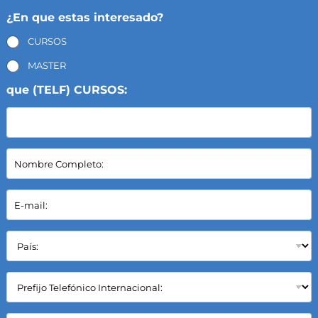
¿En que estas interesado?
CURSOS
MASTER
que (TELF) CURSOS:
N
o
m
b
E
r
-
e
m
C
a
P
o
i
a
m
l
í
p
*
s
C
l
:
a
e
*
m
t