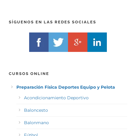
F
L
I
F
X
)
)
*
SÍGUENOS EN LAS REDES SOCIALES
*
CURSOS ONLINE
Preparación Física Deportes Equipo y Pelota
Acondicionamiento Deportivo
Baloncesto
Balonmano
Fútbol