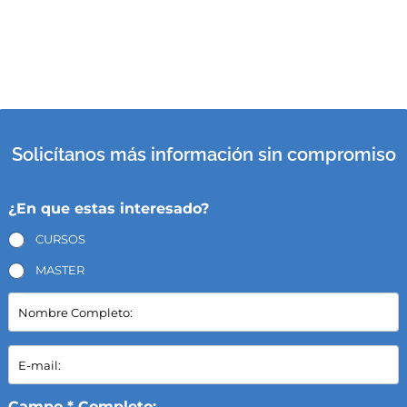
Solicítanos más información sin compromiso
¿En que estas interesado?
CURSOS
MASTER
N
o
m
b
E
r
-
e
m
C
a
Campo * Completo: