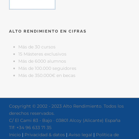
ALTO RENDIMIENTO EN CIFRAS
Más de 30 cursos
15 Másteres exclusivos
Más de 6000 alumnos
Más de 100.000 seguidores
Más de 350.000€ en becas
Copyright © 2002 - 2023 Alto Rendimiento. Todos los
derechos reservados.
C/ El Cami 83 - Bajo · 03801 Alcoy (Alicante) España
Tlf: +34 96 633 71 35
Inicio
|
Privacidad & datos
|
Aviso legal
|
Política de