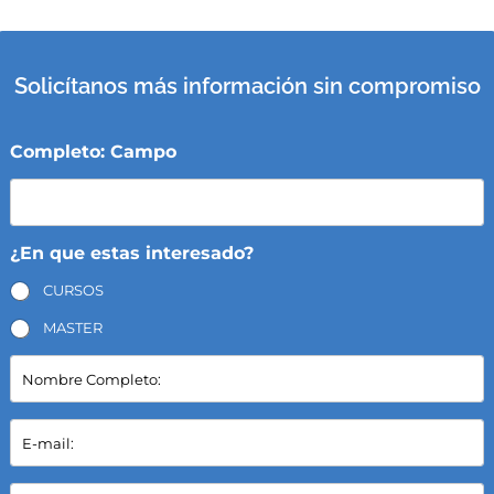
Solicítanos más información sin compromiso
Completo: Campo
¿En que estas interesado?
CURSOS
MASTER
N
o
m
b
E
r
-
e
m
C
a
P