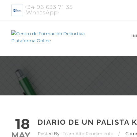
+34 96 633 71 35
·WhatsApp·
IN
18
DIARIO DE UN PALISTA K
MAY
Posted By
Team Alto Rendimiento
/
Com